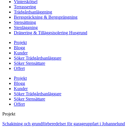
Vinterskötsel
Terrassering
Trädgårdsanläggning
Bergspräckning & Bergsprängning
Stensättning
Stenläggning
Dränering & Tilläggsisolering Husgrund
Projekt
Blogg
Kunder
Söker Trädgårdsanläggare
Söker Stensättare
Offert
Projekt
Blogg
Kunder
Söker Trädgårdsanläggare
Söker Stensättare
Offert
Projekt
Schaktning och grundförberedelser för garageuppfart i Johannelund