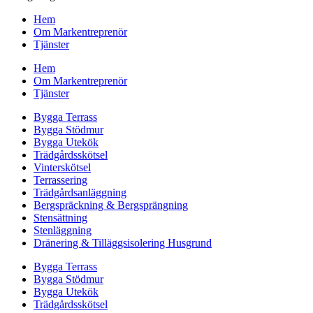
Hem
Om Markentreprenör
Tjänster
Hem
Om Markentreprenör
Tjänster
Bygga Terrass
Bygga Stödmur
Bygga Utekök
Trädgårdsskötsel
Vinterskötsel
Terrassering
Trädgårdsanläggning
Bergspräckning & Bergsprängning
Stensättning
Stenläggning
Dränering & Tilläggsisolering Husgrund
Bygga Terrass
Bygga Stödmur
Bygga Utekök
Trädgårdsskötsel