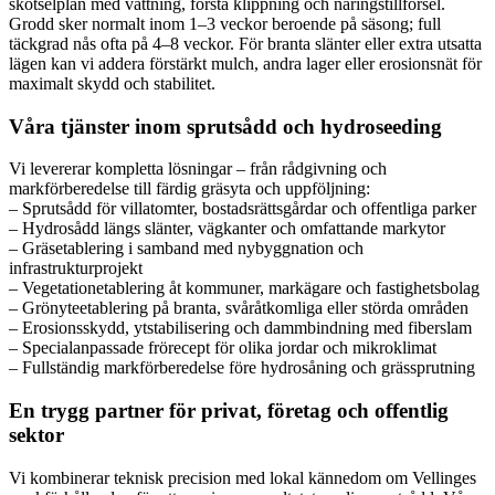
skötselplan med vattning, första klippning och näringstillförsel.
Grodd sker normalt inom 1–3 veckor beroende på säsong; full
täckgrad nås ofta på 4–8 veckor. För branta slänter eller extra utsatta
lägen kan vi addera förstärkt mulch, andra lager eller erosionsnät för
maximalt skydd och stabilitet.
Våra tjänster inom sprutsådd och hydroseeding
Vi levererar kompletta lösningar – från rådgivning och
markförberedelse till färdig gräsyta och uppföljning:
– Sprutsådd för villatomter, bostadsrättsgårdar och offentliga parker
– Hydrosådd längs slänter, vägkanter och omfattande markytor
– Gräsetablering i samband med nybyggnation och
infrastrukturprojekt
– Vegetationetablering åt kommuner, markägare och fastighetsbolag
– Grönyteetablering på branta, svåråtkomliga eller störda områden
– Erosionsskydd, ytstabilisering och dammbindning med fiberslam
– Specialanpassade frörecept för olika jordar och mikroklimat
– Fullständig markförberedelse före hydrosåning och grässprutning
En trygg partner för privat, företag och offentlig
sektor
Vi kombinerar teknisk precision med lokal kännedom om Vellinges