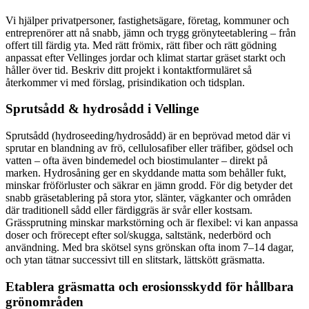
Vi hjälper privatpersoner, fastighetsägare, företag, kommuner och
entreprenörer att nå snabb, jämn och trygg grönyteetablering – från
offert till färdig yta. Med rätt frömix, rätt fiber och rätt gödning
anpassat efter Vellinges jordar och klimat startar gräset starkt och
håller över tid. Beskriv ditt projekt i kontaktformuläret så
återkommer vi med förslag, prisindikation och tidsplan.
Sprutsådd & hydrosådd i Vellinge
Sprutsådd (hydroseeding/hydrosådd) är en beprövad metod där vi
sprutar en blandning av frö, cellulosafiber eller träfiber, gödsel och
vatten – ofta även bindemedel och biostimulanter – direkt på
marken. Hydrosåning ger en skyddande matta som behåller fukt,
minskar fröförluster och säkrar en jämn grodd. För dig betyder det
snabb gräsetablering på stora ytor, slänter, vägkanter och områden
där traditionell sådd eller färdiggräs är svår eller kostsam.
Grässprutning minskar markstörning och är flexibel: vi kan anpassa
doser och frörecept efter sol/skugga, saltstänk, nederbörd och
användning. Med bra skötsel syns grönskan ofta inom 7–14 dagar,
och ytan tätnar successivt till en slitstark, lättskött gräsmatta.
Etablera gräsmatta och erosionsskydd för hållbara
grönområden