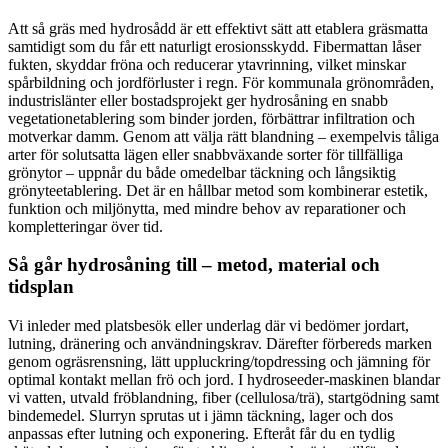
Att så gräs med hydrosådd är ett effektivt sätt att etablera gräsmatta
samtidigt som du får ett naturligt erosionsskydd. Fibermattan låser
fukten, skyddar fröna och reducerar ytavrinning, vilket minskar
spårbildning och jordförluster i regn. För kommunala grönområden,
industrislänter eller bostadsprojekt ger hydrosåning en snabb
vegetationetablering som binder jorden, förbättrar infiltration och
motverkar damm. Genom att välja rätt blandning – exempelvis tåliga
arter för solutsatta lägen eller snabbväxande sorter för tillfälliga
grönytor – uppnår du både omedelbar täckning och långsiktig
grönyteetablering. Det är en hållbar metod som kombinerar estetik,
funktion och miljönytta, med mindre behov av reparationer och
kompletteringar över tid.
Så går hydrosåning till – metod, material och
tidsplan
Vi inleder med platsbesök eller underlag där vi bedömer jordart,
lutning, dränering och användningskrav. Därefter förbereds marken
genom ogräsrensning, lätt uppluckring/topdressing och jämning för
optimal kontakt mellan frö och jord. I hydroseeder-maskinen blandar
vi vatten, utvald fröblandning, fiber (cellulosa/trä), startgödning samt
bindemedel. Slurryn sprutas ut i jämn täckning, lager och dos
anpassas efter lutning och exponering. Efteråt får du en tydlig