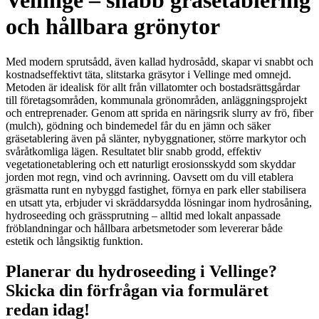
Vellinge – snabb gräsetablering
och hållbara grönytor
Med modern sprutsådd, även kallad hydrosådd, skapar vi snabbt och
kostnadseffektivt täta, slitstarka gräsytor i Vellinge med omnejd.
Metoden är idealisk för allt från villatomter och bostadsrättsgårdar
till företagsområden, kommunala grönområden, anläggningsprojekt
och entreprenader. Genom att sprida en näringsrik slurry av frö, fiber
(mulch), gödning och bindemedel får du en jämn och säker
gräsetablering även på slänter, nybyggnationer, större markytor och
svåråtkomliga lägen. Resultatet blir snabb grodd, effektiv
vegetationetablering och ett naturligt erosionsskydd som skyddar
jorden mot regn, vind och avrinning. Oavsett om du vill etablera
gräsmatta runt en nybyggd fastighet, förnya en park eller stabilisera
en utsatt yta, erbjuder vi skräddarsydda lösningar inom hydrosåning,
hydroseeding och grässprutning – alltid med lokalt anpassade
fröblandningar och hållbara arbetsmetoder som levererar både
estetik och långsiktig funktion.
Planerar du hydroseeding i Vellinge?
Skicka din förfrågan via formuläret
redan idag!