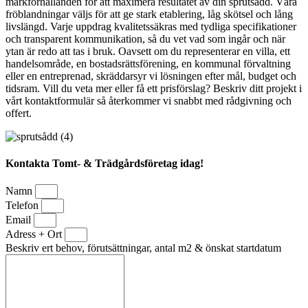
markförhållanden för att maximera resultatet av din sprutsådd. Våra
fröblandningar väljs för att ge stark etablering, låg skötsel och lång
livslängd. Varje uppdrag kvalitetssäkras med tydliga specifikationer
och transparent kommunikation, så du vet vad som ingår och när
ytan är redo att tas i bruk. Oavsett om du representerar en villa, ett
handelsområde, en bostadsrättsförening, en kommunal förvaltning
eller en entreprenad, skräddarsyr vi lösningen efter mål, budget och
tidsram. Vill du veta mer eller få ett prisförslag? Beskriv ditt projekt i
vårt kontaktformulär så återkommer vi snabbt med rådgivning och
offert.
Kontakta Tomt- & Trädgårdsföretag idag!
Namn
Telefon
Email
Adress + Ort
Beskriv ert behov, förutsättningar, antal m2 & önskat startdatum