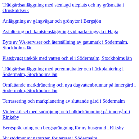
Trädgårdsanläggning med stenlagd uteplats och ny gräsmatta i
Örnsköldsvik
Anläggning av gångvägar och grönytor i Bergsjön
Asfaltering och kantstensläggning vid parkeringsyta i Haga
Byte av VA-serviser och återställning av gatumark i Södermalm,
Stockholms län
Platsbyggt utekök med vatten och el i Södermalm, Stockholms län
Trädgårdsanläggning med perennrabatter och häckplantering i
Södermalm, Stockholms län
Omfattande markdränering och nya dagvattenbrunnar på innergård i
Södermalm, Stockholms län
Terrassering och markplanering av sluttande gård i Södermalm
Vinterskötsel med snöröjning och halkbekämpning på innergård i
Rinkeby
Bergspräckning och bergsprängning för ny husgrund i Riksby
Ny stödmur av natursten för terrass i Södermalm