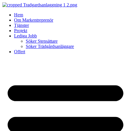
Skip
to
Hem
content
Om Markentreprenör
Tjänster
Projekt
Lediga Jobb
Söker Stensättare
Söker Trädgårdsanläggare
Offert