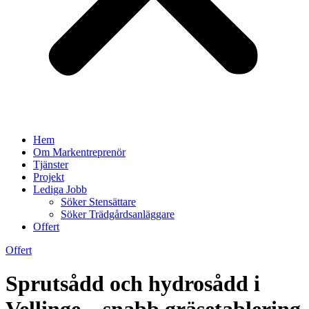
Hem
Om Markentreprenör
Tjänster
Projekt
Lediga Jobb
Söker Stensättare
Söker Trädgårdsanläggare
Offert
Offert
Sprutsådd och hydrosådd i