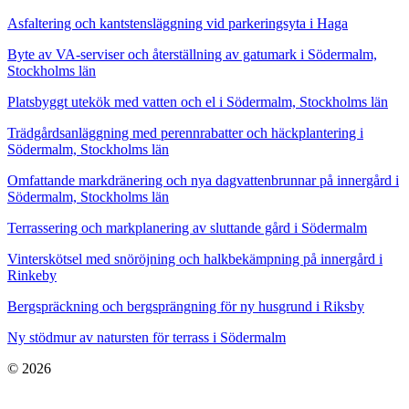
Asfaltering och kantstensläggning vid parkeringsyta i Haga
Byte av VA-serviser och återställning av gatumark i Södermalm,
Stockholms län
Platsbyggt utekök med vatten och el i Södermalm, Stockholms län
Trädgårdsanläggning med perennrabatter och häckplantering i
Södermalm, Stockholms län
Omfattande markdränering och nya dagvattenbrunnar på innergård i
Södermalm, Stockholms län
Terrassering och markplanering av sluttande gård i Södermalm
Vinterskötsel med snöröjning och halkbekämpning på innergård i
Rinkeby
Bergspräckning och bergsprängning för ny husgrund i Riksby
Ny stödmur av natursten för terrass i Södermalm
© 2026