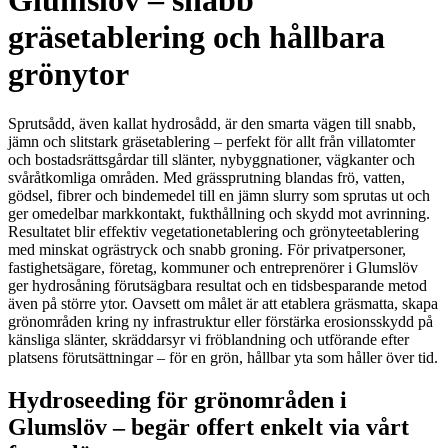
Glumslöv – snabb
gräsetablering och hållbara
grönytor
Sprutsådd, även kallat hydrosådd, är den smarta vägen till snabb,
jämn och slitstark gräsetablering – perfekt för allt från villatomter
och bostadsrättsgårdar till slänter, nybyggnationer, vägkanter och
svåråtkomliga områden. Med grässprutning blandas frö, vatten,
gödsel, fibrer och bindemedel till en jämn slurry som sprutas ut och
ger omedelbar markkontakt, fukthållning och skydd mot avrinning.
Resultatet blir effektiv vegetationetablering och grönyteetablering
med minskat ogrästryck och snabb groning. För privatpersoner,
fastighetsägare, företag, kommuner och entreprenörer i Glumslöv
ger hydrosåning förutsägbara resultat och en tidsbesparande metod
även på större ytor. Oavsett om målet är att etablera gräsmatta, skapa
grönområden kring ny infrastruktur eller förstärka erosionsskydd på
känsliga slänter, skräddarsyr vi fröblandning och utförande efter
platsens förutsättningar – för en grön, hållbar yta som håller över tid.
Hydroseeding för grönområden i
Glumslöv – begär offert enkelt via vårt