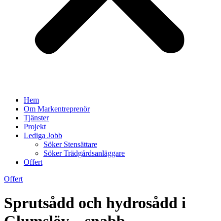
Hem
Om Markentreprenör
Tjänster
Projekt
Lediga Jobb
Söker Stensättare
Söker Trädgårdsanläggare
Offert
Offert
Sprutsådd och hydrosådd i