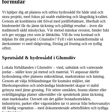
formulär
Vi hjälper dig att planera och utföra hydrosådd för både små och
stora projekt, med fokus på snabb etablering och långsiktig kvalitet.
Genom att kombinera rätt fröval med jordförbättrare, fiberhalt och
bindemedel får du jämn täckning och pålitligt resultat – även där
traditionell sådd misslyckas. Vår metod minskar erosion, binder fukt
och ger snygga ytor som är lättskötta. Vill du veta kostnad och
tidplan för ditt projekt i Glumslöv? Fyll i vårt kontaktformulär så
återkommer vi med rådgivning, förslag på lösning och en tydlig
offert.
Sprutsådd & hydrosådd i Glumslöv
Lokala förhållanden i Glumslöv – vind, saltstänk och varierande
jordar – ställer krav på metod och material. Vi anpassar därför
hydrosåning efter platsens mikroklimat, markstruktur och lutning.
Genom att välja fröblandningar för kustnära miljöer, rätt
fiberkomposition och nödvändiga bindemedel skapar vi stabil
grönyta med jämn groning. För större områden, branta slänter eller
svårtillgängliga platser säkerställer vår sprutteknik jämn täckning
utan markskador. Oavsett om det gäller bostadsområden,
industriytor, parker eller vägområden tar vi ansvar från behovsanalys
till färdig vegetation – med dokumenterade arbetsflöden och tydliga