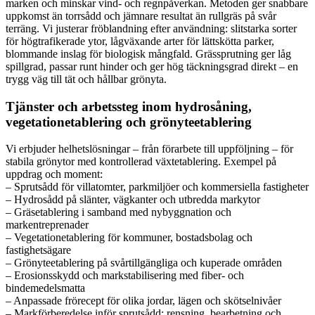
marken och minskar vind- och regnpåverkan. Metoden ger snabbare
uppkomst än torrsådd och jämnare resultat än rullgräs på svår
terräng. Vi justerar fröblandning efter användning: slitstarka sorter
för högtrafikerade ytor, lågväxande arter för lättskötta parker,
blommande inslag för biologisk mångfald. Grässprutning ger låg
spillgrad, passar runt hinder och ger hög täckningsgrad direkt – en
trygg väg till tät och hållbar grönyta.
Tjänster och arbetssteg inom hydrosåning,
vegetationetablering och grönyteetablering
Vi erbjuder helhetslösningar – från förarbete till uppföljning – för
stabila grönytor med kontrollerad växtetablering. Exempel på
uppdrag och moment:
– Sprutsådd för villatomter, parkmiljöer och kommersiella fastigheter
– Hydrosådd på slänter, vägkanter och utbredda markytor
– Gräsetablering i samband med nybyggnation och
markentreprenader
– Vegetationetablering för kommuner, bostadsbolag och
fastighetsägare
– Grönyteetablering på svårtillgängliga och kuperade områden
– Erosionsskydd och markstabilisering med fiber- och
bindemedelsmatta
– Anpassade frörecept för olika jordar, lägen och skötselnivåer
– Markförberedelse inför sprutsådd: rensning, bearbetning och