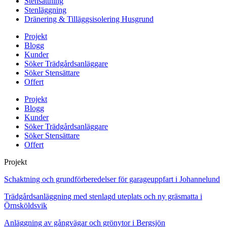
Stensättning
Stenläggning
Dränering & Tilläggsisolering Husgrund
Projekt
Blogg
Kunder
Söker Trädgårdsanläggare
Söker Stensättare
Offert
Projekt
Blogg
Kunder
Söker Trädgårdsanläggare
Söker Stensättare
Offert
Projekt
Schaktning och grundförberedelser för garageuppfart i Johannelund
Trädgårdsanläggning med stenlagd uteplats och ny gräsmatta i
Örnsköldsvik
Anläggning av gångvägar och grönytor i Bergsjön