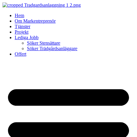
Skip
to
Hem
content
Om Markentreprenör
Tjänster
Projekt
Lediga Jobb
Söker Stensättare
Söker Trädgårdsanläggare
Offert