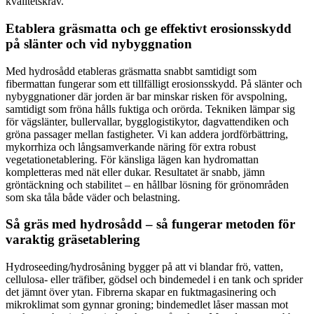
kvalitetskrav.
Etablera gräsmatta och ge effektivt erosionsskydd
på slänter och vid nybyggnation
Med hydrosådd etableras gräsmatta snabbt samtidigt som
fibermattan fungerar som ett tillfälligt erosionsskydd. På slänter och
nybyggnationer där jorden är bar minskar risken för avspolning,
samtidigt som fröna hålls fuktiga och orörda. Tekniken lämpar sig
för vägslänter, bullervallar, bygglogistikytor, dagvattendiken och
gröna passager mellan fastigheter. Vi kan addera jordförbättring,
mykorrhiza och långsamverkande näring för extra robust
vegetationetablering. För känsliga lägen kan hydromattan
kompletteras med nät eller dukar. Resultatet är snabb, jämn
gröntäckning och stabilitet – en hållbar lösning för grönområden
som ska tåla både väder och belastning.
Så gräs med hydrosådd – så fungerar metoden för
varaktig gräsetablering
Hydroseeding/hydrosåning bygger på att vi blandar frö, vatten,
cellulosa- eller träfiber, gödsel och bindemedel i en tank och sprider
det jämnt över ytan. Fibrerna skapar en fuktmagasinering och
mikroklimat som gynnar groning; bindemedlet låser massan mot