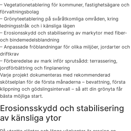
– Vegetationetablering för kommuner, fastighetsägare och
förvaltningsbolag
– Grönyteetablering på svåråtkomliga områden, kring
ledningsstråk och i känsliga lägen
– Erosionsskydd och stabilisering av markytor med fiber-
och bindemedelsblandning
– Anpassade fröblandningar för olika miljöer, jordarter och
driftkrav
– Förberedelse av mark inför sprutsådd: terrassering,
jordförbättring och finplanering
Varje projekt dokumenteras med rekommenderad
skötselplan för de första månaderna – bevattning, första
klippning och gödslingsintervall – så att din grönyta får
bästa möjliga start.
Erosionsskydd och stabilisering
av känsliga ytor
På utsatta slänter och längs vägkanter är erosion en