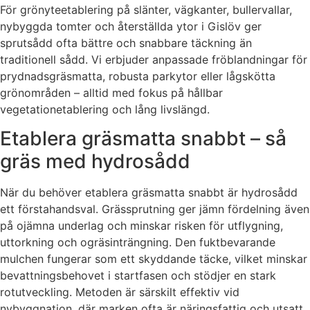
För grönyteetablering på slänter, vägkanter, bullervallar,
nybyggda tomter och återställda ytor i Gislöv ger
sprutsådd ofta bättre och snabbare täckning än
traditionell sådd. Vi erbjuder anpassade fröblandningar för
prydnadsgräsmatta, robusta parkytor eller lågskötta
grönområden – alltid med fokus på hållbar
vegetationetablering och lång livslängd.
Etablera gräsmatta snabbt – så
gräs med hydrosådd
När du behöver etablera gräsmatta snabbt är hydrosådd
ett förstahandsval. Grässprutning ger jämn fördelning även
på ojämna underlag och minskar risken för utflygning,
uttorkning och ogräsinträngning. Den fuktbevarande
mulchen fungerar som ett skyddande täcke, vilket minskar
bevattningsbehovet i startfasen och stödjer en stark
rotutveckling. Metoden är särskilt effektiv vid
nybyggnation, där marken ofta är näringsfattig och utsatt