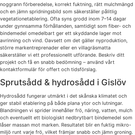
noggrann förberedelse, korrekt fuktning, rätt mulchmängd
och en jämn spridningsbild som säkerställer pålitlig
vegetationetablering. Ofta syns grodd inom 7–14 dagar
under gynnsamma förhållanden, samtidigt som fiber- och
bindemedel omedelbart ger ett skyddande lager mot
avrinning och vind. Oavsett om det gäller nyproduktion,
större markentreprenader eller en villagräsmatta
säkerställer vi ett professionellt utförande. Beskriv ditt
projekt och få en snabb bedömning – använd vårt
kontaktformulär för offert och tidsförslag.
Sprutsådd & hydrosådd i Gislöv
Hydrosådd fungerar utmärkt i det skånska klimatet och
ger stabil etablering på både plana ytor och lutningar.
Blandningen vi sprider innehåller frö, näring, vatten, mulch
och eventuellt ett biologiskt nedbrytbart bindemedel som
låser massan mot marken. Resultatet blir en fuktig mikro-
miljö runt varje frö, vilket främjar snabb och jämn groning.