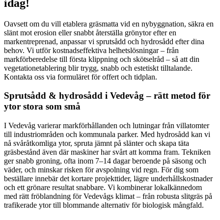
idag!
Oavsett om du vill etablera gräsmatta vid en nybyggnation, säkra en
slänt mot erosion eller snabbt återställa grönytor efter en
markentreprenad, anpassar vi sprutsådd och hydrosådd efter dina
behov. Vi utför kostnadseffektiva helhetslösningar – från
markförberedelse till första klippning och skötselråd – så att din
vegetationetablering blir trygg, snabb och estetiskt tilltalande.
Kontakta oss via formuläret för offert och tidplan.
Sprutsådd & hydrosådd i Vedevåg – rätt metod för
ytor stora som små
I Vedevåg varierar markförhållanden och lutningar från villatomter
till industriområden och kommunala parker. Med hydrosådd kan vi
nå svåråtkomliga ytor, spruta jämnt på slänter och skapa täta
gräsbestånd även där maskiner har svårt att komma fram. Tekniken
ger snabb groning, ofta inom 7–14 dagar beroende på säsong och
väder, och minskar risken för avspolning vid regn. För dig som
beställare innebär det kortare projekt­tider, lägre underhållskostnader
och ett grönare resultat snabbare. Vi kombinerar lokalkännedom
med rätt fröblandning för Vedevågs klimat – från robusta slitgräs på
trafikerade ytor till blommande alternativ för biologisk mångfald.