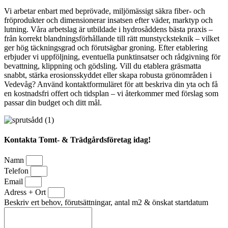
Vi arbetar enbart med beprövade, miljömässigt säkra fiber- och
fröprodukter och dimensionerar insatsen efter väder, marktyp och
lutning. Våra arbetslag är utbildade i hydrosåddens bästa praxis –
från korrekt blandningsförhållande till rätt munstycksteknik – vilket
ger hög täckningsgrad och förutsägbar groning. Efter etablering
erbjuder vi uppföljning, eventuella punktinsatser och rådgivning för
bevattning, klippning och gödsling. Vill du etablera gräsmatta
snabbt, stärka erosionsskyddet eller skapa robusta grönområden i
Vedevåg? Använd kontaktformuläret för att beskriva din yta och få
en kostnadsfri offert och tidsplan – vi återkommer med förslag som
passar din budget och ditt mål.
Kontakta Tomt- & Trädgårdsföretag idag!
Namn
Telefon
Email
Adress + Ort
Beskriv ert behov, förutsättningar, antal m2 & önskat startdatum