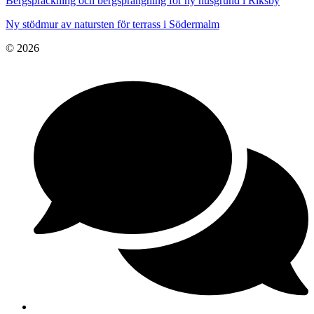
Bergspräckning och bergsprängning för ny husgrund i Riksby
Ny stödmur av natursten för terrass i Södermalm
© 2026