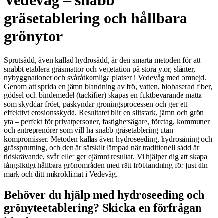
Vedevåg – snabb
gräsetablering och hållbara
grönytor
Sprutsådd, även kallad hydrosådd, är den smarta metoden för att
snabbt etablera gräsmattor och vegetation på stora ytor, slänter,
nybyggnationer och svåråtkomliga platser i Vedevåg med omnejd.
Genom att sprida en jämn blandning av frö, vatten, biobaserad fiber,
gödsel och bindemedel (tackifier) skapas en fuktbevarande matta
som skyddar fröet, påskyndar groningsprocessen och ger ett
effektivt erosionsskydd. Resultatet blir en slitstark, jämn och grön
yta – perfekt för privatpersoner, fastighetsägare, företag, kommuner
och entreprenörer som vill ha snabb gräsetablering utan
kompromisser. Metoden kallas även hydroseeding, hydrosåning och
grässprutning, och den är särskilt lämpad när traditionell sådd är
tidskrävande, svår eller ger ojämnt resultat. Vi hjälper dig att skapa
långsiktigt hållbara grönområden med rätt fröblandning för just din
mark och ditt mikroklimat i Vedevåg.
Behöver du hjälp med hydroseeding och
grönyteetablering? Skicka en förfrågan