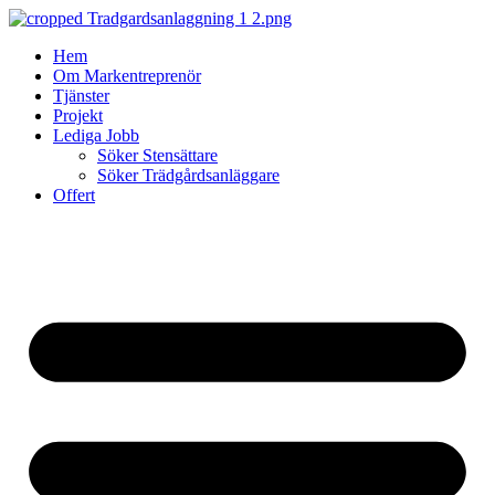
Skip
to
Hem
content
Om Markentreprenör
Tjänster
Projekt
Lediga Jobb
Söker Stensättare
Söker Trädgårdsanläggare
Offert