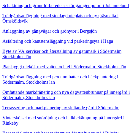
Schaktning och grundförberedelser för garageuppfart i Johannelund
Trädgårdsanläggning med stenlagd uteplats och ny gräsmatta i
Örnsköldsvik
Anläggning av gångvägar och grönytor i Bergsjön
Asfaltering och kantstensläggning vid parkeringsyta i Haga
Byte av VA-serviser och återställning av gatumark i Södermalm,
Stockholms län
Platsbyggt utekök med vatten och el i Södermalm, Stockholms län
Trädgårdsanläggning med perennrabatter och häckplantering i
Södermalm, Stockholms län
Omfattande markdränering och nya dagvattenbrunnar på innergård i
Södermalm, Stockholms län
Terrassering och markplanering av sluttande gård i Södermalm
Vinterskötsel med snöröjning och halkbekämpning på innergård i
Rinkeby