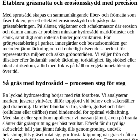
Etablera gräsmatta och erosionsskydd med precision
Med sprutsådd skapas en sammanhängande fiber- och frömatta som
låser fukten, ger ett effektivt erosionsskydd och påskyndar
gräsetableringen. På slänter, vägkanter och schaktmassor där erosion
och damm annars är problem minskar hydrosådd markförluster och
stänk, samtidigt som rötterna binder jordstrukturen. För
grönyteetablering i parker, innergårdar och bostadsområden ger
metoden jämn täckning och ett enhetligt utseende – perfekt för
representativa miljöer och säkra grönområden. Vi väljer frön och
tillsatser efter ändamål: snabb täckning, torktålighet, låg skötsel eller
ökad artrikedom, alltid med fokus på hållbar vegetationetablering
över tid.
Så gräs med hydrosådd – processen steg för steg
En lyckad hydroseeding börjar med rätt förarbete. Vi analyserar
marken, justerar ytnivåer, tillför toppjord vid behov och säkerställer
god dränering. Därefter blandar vi frö, vatten, gödsel och fiber
(cellulosa eller träfiber) med bindemedel för optimal vidhäftning.
Med slang eller sprutbom applicerar vi massan jämnt, även på branta
slänter där grässprutning ger bäst resultat. Efteråt får du tydliga
skötselråd: håll ytan jämnt fuktig tills genomgroning, undvik
belastning tills gräset rotat sig, gör första klippning när gräset nått ca