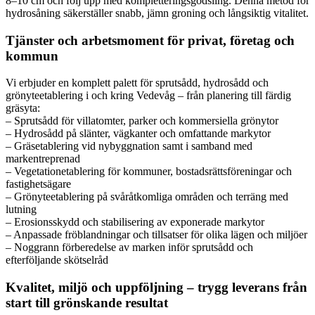
8–10 cm och följ upp med kompletteringsgödsling. Denna metod för
hydrosåning säkerställer snabb, jämn groning och långsiktig vitalitet.
Tjänster och arbetsmoment för privat, företag och
kommun
Vi erbjuder en komplett palett för sprutsådd, hydrosådd och
grönyteetablering i och kring Vedevåg – från planering till färdig
gräsyta:
– Sprutsådd för villatomter, parker och kommersiella grönytor
– Hydrosådd på slänter, vägkanter och omfattande markytor
– Gräsetablering vid nybyggnation samt i samband med
markentreprenad
– Vegetationetablering för kommuner, bostadsrättsföreningar och
fastighetsägare
– Grönyteetablering på svåråtkomliga områden och terräng med
lutning
– Erosionsskydd och stabilisering av exponerade markytor
– Anpassade fröblandningar och tillsatser för olika lägen och miljöer
– Noggrann förberedelse av marken inför sprutsådd och
efterföljande skötselråd
Kvalitet, miljö och uppföljning – trygg leverans från
start till grönskande resultat