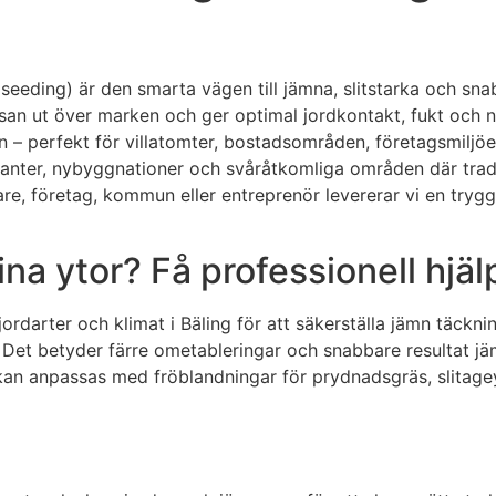
eeding) är den smarta vägen till jämna, slitstarka och sna
san ut över marken och ger optimal jordkontakt, fukt och nä
on – perfekt för villatomter, bostadsområden, företagsmil
kanter, nybyggnationer och svåråtkomliga områden där traditio
e, företag, kommun eller entreprenör levererar vi en trygg,
na ytor? Få professionell hjälp
arter och klimat i Bäling för att säkerställa jämn täcknin
 Det betyder färre ometableringar och snabbare resultat j
an anpassas med fröblandningar för prydnadsgräs, slitagey