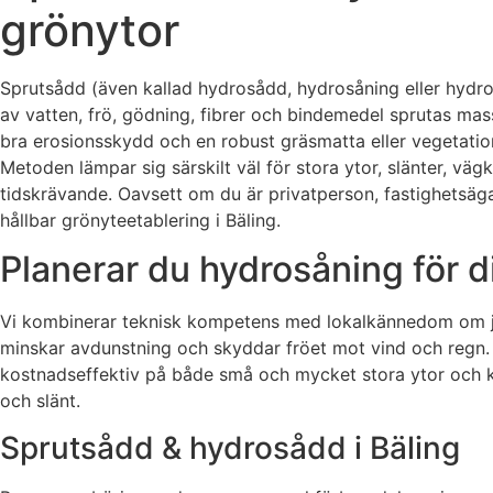
grönytor
Sprutsådd (även kallad hydrosådd, hydrosåning eller hydros
av vatten, frö, gödning, fibrer och bindemedel sprutas mas
bra erosionsskydd och en robust gräsmatta eller vegetati
Metoden lämpar sig särskilt väl för stora ytor, slänter, väg
tidskrävande. Oavsett om du är privatperson, fastighetsägar
hållbar grönyteetablering i Bäling.
Planerar du hydrosåning för di
Vi kombinerar teknisk kompetens med lokalkännedom om jord
minskar avdunstning och skyddar fröet mot vind och regn.
kostnadseffektiv på både små och mycket stora ytor och k
och slänt.
Sprutsådd & hydrosådd i Bäling