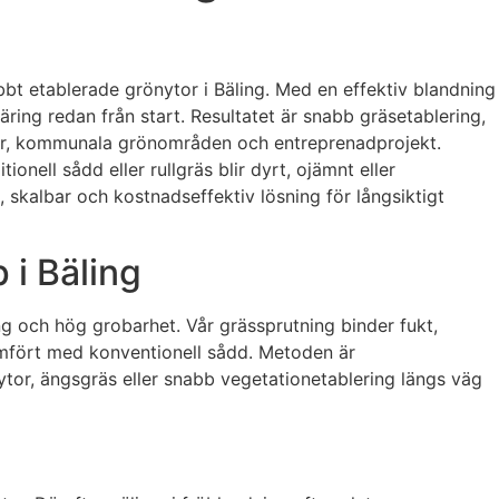
bbt etablerade grönytor i Bäling. Med en effektiv blandning
ring redan från start. Resultatet är snabb gräsetablering,
jöer, kommunala grönområden och entreprenadprojekt.
nell sådd eller rullgräs blir dyrt, ojämnt eller
 skalbar och kostnadseffektiv lösning för långsiktigt
 i Bäling
g och hög grobarhet. Vår grässprutning binder fukt,
ämfört med konventionell sådd. Metoden är
tor, ängsgräs eller snabb vegetationetablering längs väg