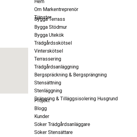
Hem
Om Markentreprenör
Tjänster
Bygga Terrass
Bygga Stödmur
Bygga Utekök
Trädgårdsskötsel
Vinterskötsel
Terrassering
Trädgårdsanläggning
Bergspräckning & Bergsprängning
Stensättning
Stenläggning
Dränering & Tilläggsisolering Husgrund
Projekt
Blogg
Kunder
Söker Trädgårdsanläggare
Söker Stensättare