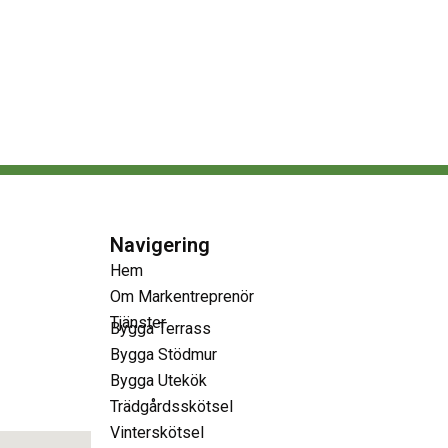
Navigering
Hem
Om Markentreprenör
Tjänster
Bygga Terrass
Bygga Stödmur
Bygga Utekök
Trädgårdsskötsel
Vinterskötsel